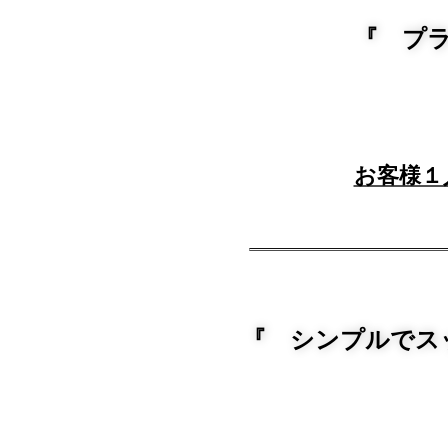
『 プ
お客様１
『 シンプルでス