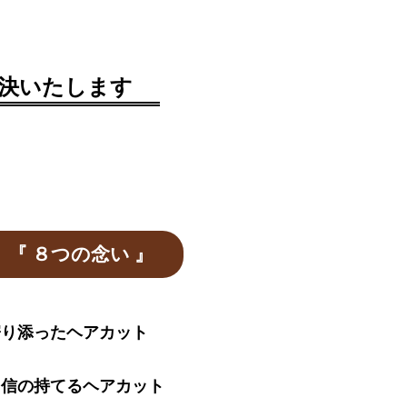
解決いたします
『 ８つの念い 』
り添ったヘアカット
信の持てるヘアカット