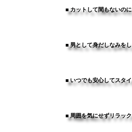
■ カットして間もないの
■ 男として身だしなみを
■ いつでも安心してスタ
■ 周囲を気にせずリラッ