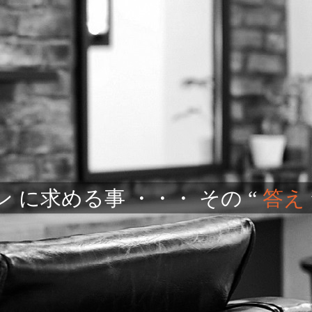
 に求める事 ・・・ その “
答え